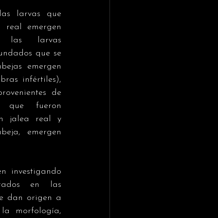
las larvas que 
a real emergen 
 las larvas 
undados que se 
bejas emergen 
as infértiles), 
rovenientes de 
 que fueron 
n jalea real y 
beja, emergen 
n investigando 
rados en las 
ue dan origen a 
a morfología, 