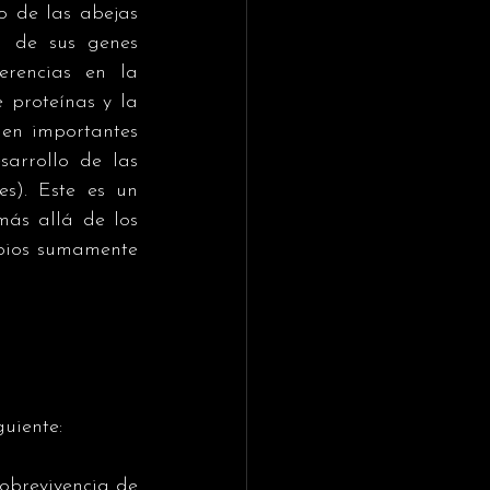
 de las abejas 
 de sus genes 
rencias en la 
 proteínas y la 
en importantes 
arrollo de las 
s). Este es un 
ás allá de los 
bios sumamente 
uiente: 
sobrevivencia de 