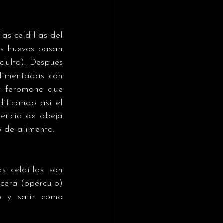
as celdillas del 
s huevos pasan 
ulto). Después 
limentadas con 
na feromona que 
ficando así el 
encia de abeja 
o de alimento. 
 celdillas son 
cera (opérculo) 
 y salir como 