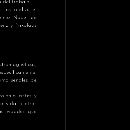
n del trabajo.
los realizó el 
remio Nobel de 
enz y Nikolaas 
.
tromagnéticas, 
specíficamente, 
omo señales de 
olonia antes y 
a vida u otras 
ctividades que 