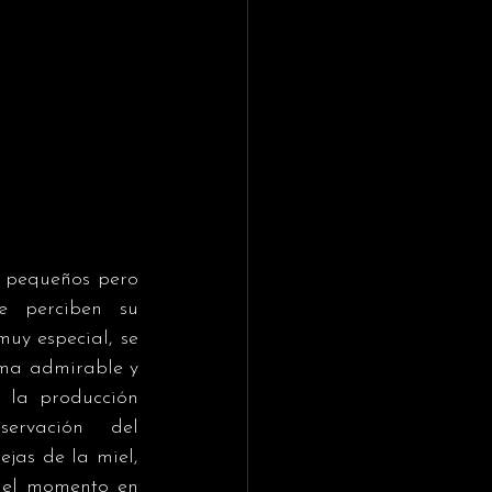
 pequeños pero 
e perciben su 
y especial, se 
rma admirable y 
la producción 
ervación del 
as de la miel, 
el momento en 