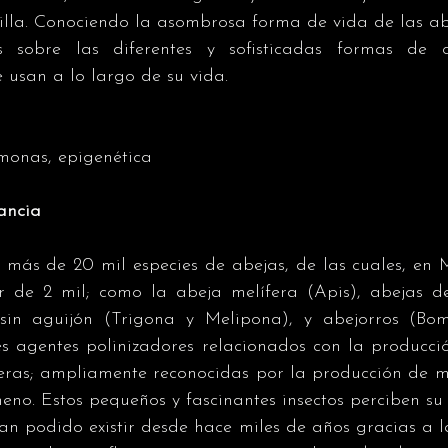
illa. Conociendo la asombrosa forma de vida de las abe
 sobre las diferentes y sofisticadas formas de c
usan a lo largo de su vida.
omonas, epigenética
ancia
 más de 20 mil especies de abejas, de las cuales, en 
or de 2 mil; como la abeja melífera (Apis), abejas de
 sin aguijón (Trigona y Melipona), y abejorros (Bom
les agentes polinizadores relacionados con la producci
eras; ampliamente reconocidas por la producción de mie
neno. Estos pequeños y fascinantes insectos perciben su
an podido existir desde hace miles de años gracias a l