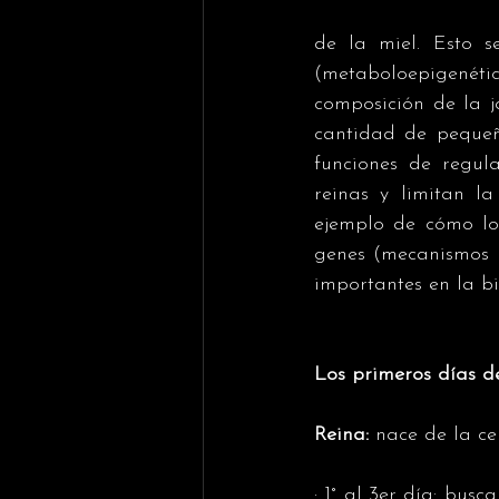
de la miel. Esto s
(metaboloepigenéti
composición de la j
cantidad de pequeña
funciones de regula
reinas y limitan la
ejemplo de cómo lo
genes (mecanismos 
importantes en la bi
Los primeros días d
Reina:
 nace de la ce
· 1° al 3er día: busc