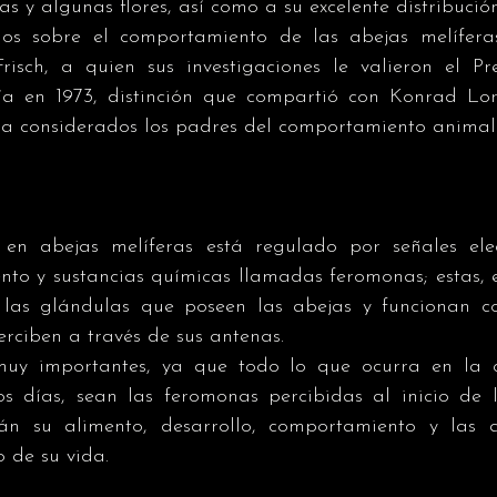
as y algunas flores, así como a su excelente distribució
os sobre el comportamiento de las abejas melíferas 
risch, a quien sus investigaciones le valieron el P
ía en 1973, distinción que compartió con Konrad Lor
ía considerados los padres del comportamiento animal
en abejas melíferas está regulado por señales elec
ento y sustancias químicas llamadas feromonas; estas, e
 las glándulas que poseen las abejas y funcionan c
rciben a través de sus antenas. 
muy importantes, ya que todo lo que ocurra en la c
s días, sean las feromonas percibidas al inicio de l
rán su alimento, desarrollo, comportamiento y las a
o de su vida. 