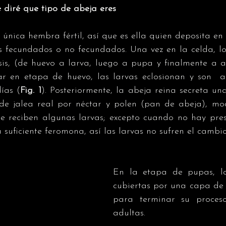
 diré que tipo de abeja eres
única hembra fértil, así que es ella quien deposita en l
os fecundados o no fecundados. Una vez en la celda, lo
s, (de huevo a larva, luego a pupa y finalmente a ad
ar en etapa de huevo, las larvas eclosionan y son  a
días (
Fig. 1
). Posteriormente, la abeja reina secreta u
e jalea real por néctar y polen (pan de abeja), modi
e reciben algunas larvas; excepto cuando no hay pres
a suficiente feromona, así las larvas no sufren el cambi
En la etapa de pupas, las
cubiertas por una capa de 
para terminar su proceso
adultas.