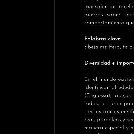
que salen de la celd
querrás saber más
comportamiento que 
Palabras clave:
abeja melífera, fer
Diversidad e import
En el mundo existen
identificar alreded
(Euglossa), abejas
todas, los principa
son las abejas melíf
real, propóleos y ve
manera especial y h