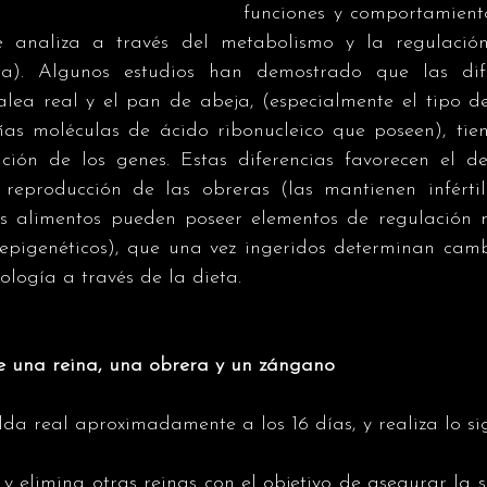
funciones y comportamiento
e analiza a través del metabolismo y la regulación
ca). Algunos estudios han demostrado que las dife
alea real y el pan de abeja, (especialmente el tipo de
s moléculas de ácido ribonucleico que poseen), tien
ción de los genes. Estas diferencias favorecen el des
 reproducción de las obreras (las mantienen infértile
s alimentos pueden poseer elementos de regulación m
epigenéticos), que una vez ingeridos determinan cam
ología a través de la dieta.
e una reina, una obrera y un zángano 
lda real aproximadamente a los 16 días, y realiza lo sig
a y elimina otras reinas con el objetivo de asegurar la 