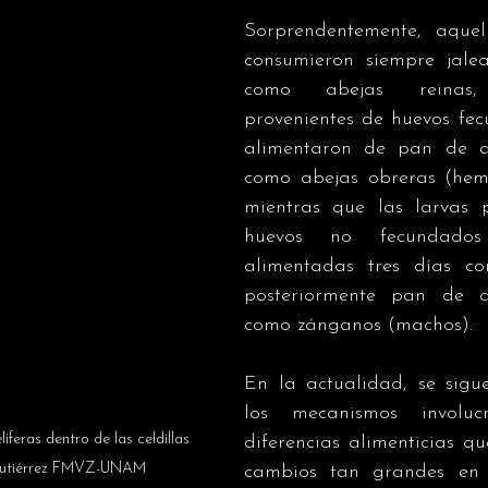
Sorprendentemente, aquel
consumieron siempre jale
como abejas reinas,
provenientes de huevos fec
alimentaron de pan de a
como abejas obreras (hembr
mientras que las larvas p
huevos no fecundados
alimentadas tres días co
posteriormente pan de a
como zánganos (machos). 
En la actualidad, se sigue
los mecanismos involuc
líferas dentro de las celdillas 
diferencias alimenticias q
 Gutiérrez FMVZ-UNAM
cambios tan grandes en l