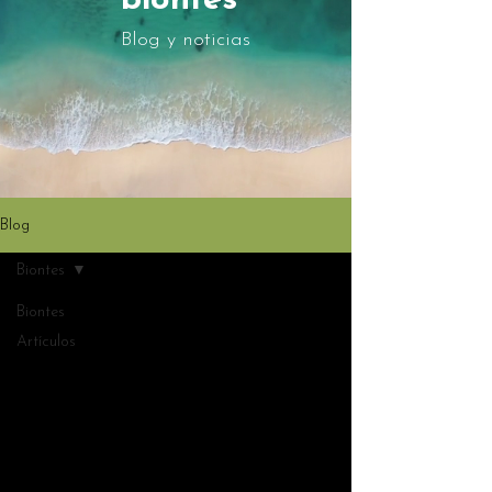
biontes
Blog y noticias
Blog
Biontes
Biontes
Artículos