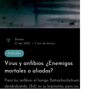
Biontes
21 abr 2025
7 min de lectura
Artículos
Virus y anfibios: ¿Enemigos
mortales o aliados?
Para los anfibios el hongo Batrachochytrium
dendrobatidis (Bd) es su kriptonita, pero no
enfrentan a este enemigo solos, pues reciben la
ayu