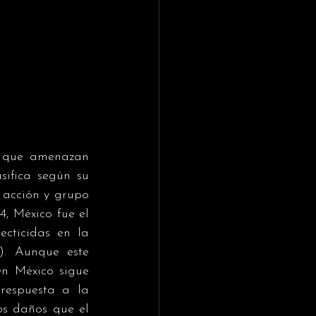
s que amenazan 
sifica según su 
acción y grupo 
, México fue el 
cticidas en la 
. Aunque este 
n México sigue 
espuesta a la 
s daños que el 