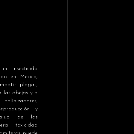
n insecticida 
ado en México, 
batir plagas, 
 las abejas y a 
linizadores, 
eproducción y 
alud de las 
ra toxicidad 
amíferos puede 