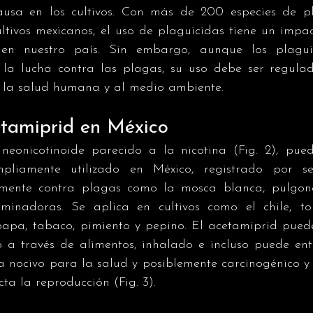
ausa en los cultivos. Con más de 200 especies de pl
ultivos mexicanos, el uso de plaguicidas tiene un impa
vo en nuestro país. Sin embargo, aunque los plagui
 la lucha contra las plagas, su uso debe ser regulad
 la salud humana y al medio ambiente.
etamiprid en México
neonicotinoide parecido a la nicotina (Fig. 2), pue
mpliamente utilizado en México, registrado por se
mente contra plagas como la mosca blanca, pulgones,
minadoras. Se aplica en cultivos como el chile, to
 papa, tabaco, pimiento y pepino. El acetamiprid puede
do a través de alimentos, inhalado e incluso puede ent
ra nocivo para la salud y posiblemente carcinogénico y e
ta la reproducción (Fig. 3).