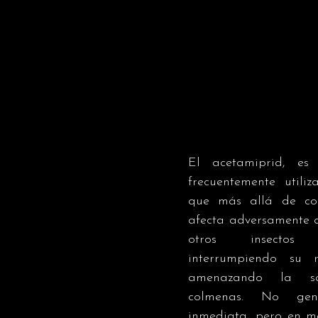
El acetamiprid, es u
frecuentemente utiliz
que más allá de com
afecta adversamente a
otros insectos po
interrumpiendo su r
amenazando la s
colmenas. No gene
inmediata, pero en m