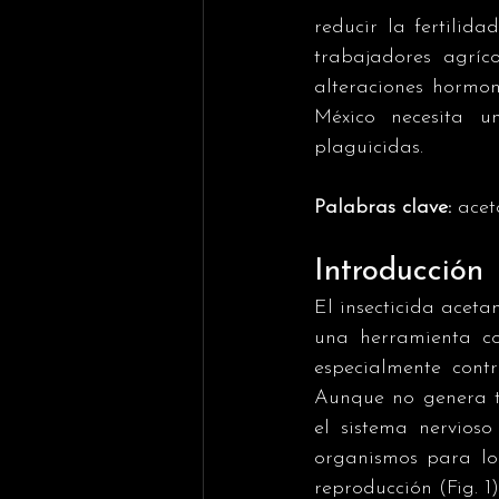
reducir la fertilid
trabajadores agríc
alteraciones hormona
México necesita u
plaguicidas.
Palabras clave:
 acet
Introducción
El insecticida aceta
una herramienta co
especialmente cont
Aunque no genera to
el sistema nervioso
organismos para los
reproducción (Fig. 1)