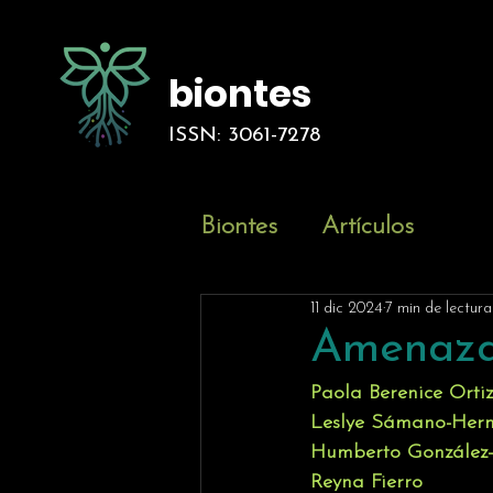
biontes
ISSN: 3061-7278
Biontes
Artículos
11 dic 2024
7 min de lectura
Amenaza 
Paola Berenice Orti
Leslye Sámano-Her
Humberto González
Reyna Fierro