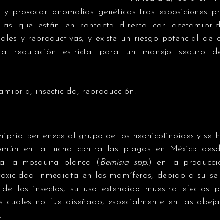
ad y provocar anomalías genéticas tras exposiciones pr
olas que están en contacto directo con acetamiprid
les y reproductivas, y existe un riesgo potencial de cá
na regulación estricta para un manejo seguro de
amiprid, insecticida, reproducción.
miprid pertenece al grupo de los neonicotinoides y se h
mún en la lucha contra las plagas en México desde
ra la mosquita blanca (
Bemisia spp.
) en la producci
xicidad inmediata en los mamíferos, debido a su sele
 de los insectos, su uso extendido muestra efectos p
 cuales no fue diseñado, especialmente en las abejas
.